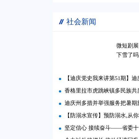
社会新闻
微短剧展
下雪了吗
【迪庆党史我来讲第51期】迪庆全境解放建立人民政权
香格里拉市虎跳峡镇多民族共
迪庆州多措并举强服务把暑期旅游“
【防溺水宣传】预防溺水,从
坚定信心 接续奋斗——省委十一届十次全会精神在迪