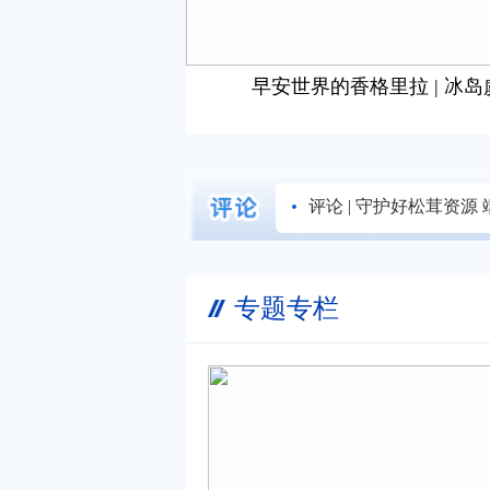
8条举措 全力构建
早安世界的香格里拉 | 冰
会
评论 | 守护好松茸资源
专题专栏