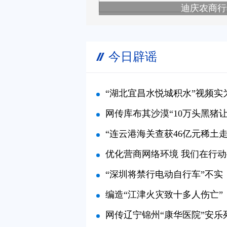
迪庆农商行
今日辟谣
“湖北宜昌水悦城积水”视频实为去年画面（2
网传库布其沙漠“10万头黑猪让沙漠变绿洲”不实（
“连云港海关查获46亿元稀土走私案”系谣言（2
优化营商网络环境 我们在行动——涉企网络
“深圳将禁行电动自行车”不实（20
编造“江津火灾致十多人伤亡”，
网传辽宁锦州“康华医院”安乐死胶囊30