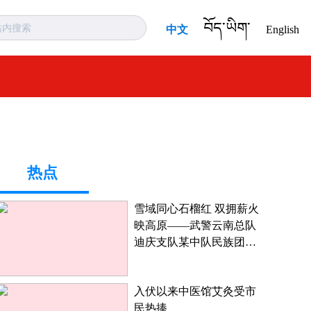
བོད་ཡིག་
中文
English
热点
雪域同心石榴红 双拥薪火
映高原——武警云南总队
迪庆支队某中队民族团结
进步创建工作纪实
入伏以来中医馆艾灸受市
民热捧