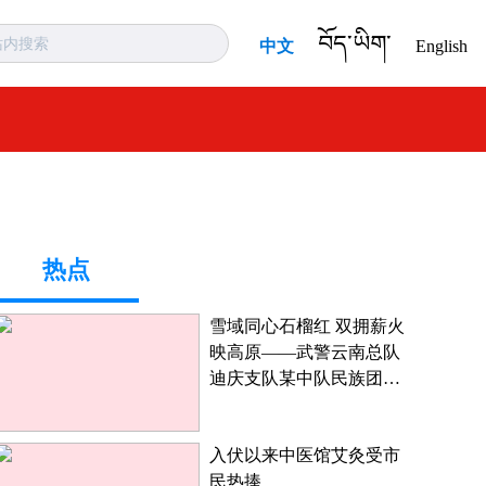
བོད་ཡིག་
中文
English
热点
雪域同心石榴红 双拥薪火
映高原——武警云南总队
迪庆支队某中队民族团结
进步创建工作纪实
入伏以来中医馆艾灸受市
民热捧