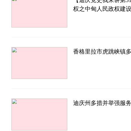
【迪庆党史我来讲第5
权之中甸人民政权建
香格里拉市虎跳峡镇
迪庆州多措并举强服务