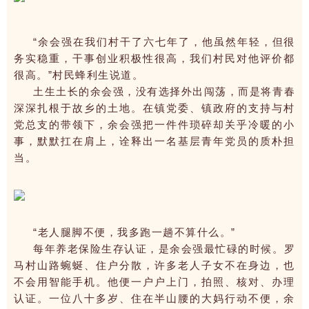
“余会强在我们村干了六七年了，他虽然年轻，但很
务实稳重，干事创业积极性很高，我们村民对他评价都
很高。”村民蜂利生说道。
土生土长的余会强，没有选择外出闯荡，而是将青春
深深扎根于故乡的土地。在镇党委、镇政府的支持与村
党总支的带领下，余会强把一件件琐碎却关乎冷暖的小
事，默默扛在肩上，诠释出一名基层青年党员的质朴担
当。
“老人腿脚不便，我多跑一趟不算什么。”
每年养老保险生存认证，是余会强最忙碌的时候。罗
马村山路蜿蜒、住户分散，许多老人子女不在身边，也
不会用智能手机。他便一户户上门，拍照、核对、办理
认证。一位八十多岁、住在半山腰的大妈行动不便，余