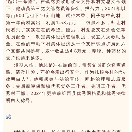
“蹚出一条路”。在镇党委政府政策支持和村党总支带领
下，他动员第三党支部党员筹资金、投劳力，2021年以
每亩500元租下10亩山地，试种木香、附子等中药材。
第一年药材卖出，利润1.58万元——钱虽不多，却让村
民看到了实实在在的希望。随后，村党总支在余会强等
党员配合下，制定集体经济管理制度，设立大病救助基
金。在他的带动下村集体经济从一个支部试点扩展到六
个支部共同参与，累计收益达4.8万元，养蜂、种药材的
农户也越来越多。
汛期来临，他总是冲在最前面，带领党员群众巡查道
路、清淤排险，守护乡亲出行安全。作为扎根乡村的“法
律明白人”，他积极参与法治宣传、网格治理和志愿服
务，先后获评保和镇优秀党务工作者、先进工作者、优
秀村干部，2024年更荣获维西县优秀网格员和优秀法律
明白人称号。