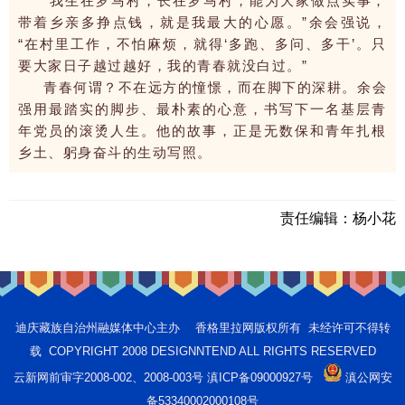
“我生在罗马村，长在罗马村，能为大家做点实事，
带着乡亲多挣点钱，就是我最大的心愿。”余会强说，
“在村里工作，不怕麻烦，就得‘多跑、多问、多干’。只
要大家日子越过越好，我的青春就没白过。”
青春何谓？不在远方的憧憬，而在脚下的深耕。余会
强用最踏实的脚步、最朴素的心意，书写下一名基层青
年党员的滚烫人生。他的故事，正是无数保和青年扎根
乡土、躬身奋斗的生动写照。
责任编辑：
杨小花
迪庆藏族自治州融媒体中心主办 香格里拉网版权所有 未经许可不得转
载 COPYRIGHT 2008 DESIGNNTEND ALL RIGHTS RESERVED
云新网前审字2008-002、2008-003号 滇ICP备09000927号
滇公网安
备53340002000108号