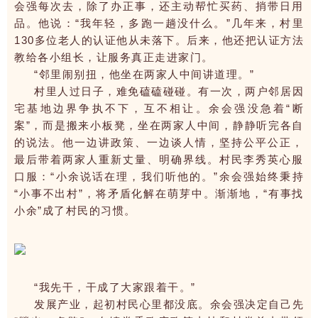
会强每次去，除了办正事，还主动帮忙买药、捎带日用
品。他说：“我年轻，多跑一趟没什么。”几年来，村里
130多位老人的认证他从未落下。后来，他还把认证方法
教给各小组长，让服务真正走进家门。
“邻里闹别扭，他坐在两家人中间讲道理。”
村里人过日子，难免磕磕碰碰。有一次，两户邻居因
宅基地边界争执不下，互不相让。余会强没急着“断
案”，而是搬来小板凳，坐在两家人中间，静静听完各自
的说法。他一边讲政策、一边谈人情，坚持公平公正，
最后带着两家人重新丈量、明确界线。村民李秀英心服
口服：“小余说话在理，我们听他的。”余会强始终秉持
“小事不出村”，将矛盾化解在萌芽中。渐渐地，“有事找
小余”成了村民的习惯。
“我先干，干成了大家跟着干。”
发展产业，起初村民心里都没底。余会强决定自己先