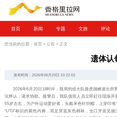
首页
新闻
专题
文旅
评论
您当前的位置：
首页
>
公告
>
正文
遗体认
发布时间：2026年06月29日 10:22:02
2026年6月20日18时许，我局刑侦大队接虎跳峡派
法辨认，请求协助。接警后，我队值班人员立即赶往现场开展
55岁左右，为户外运动爱好者，头戴米色针织帽，上穿印有
“UT0”标识的紫色内裤，双足穿蓝灰色棉袜，全口牙齿见