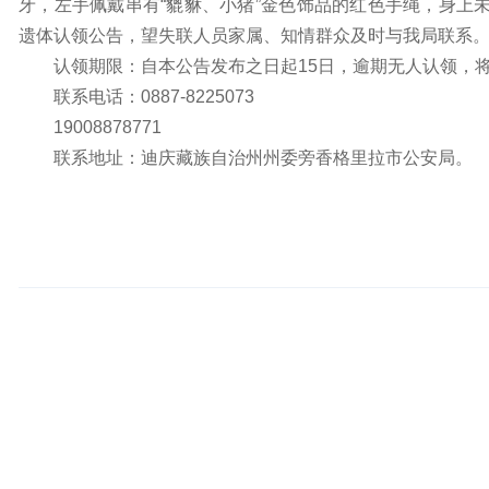
牙，左手佩戴串有“貔貅、小猪”金色饰品的红色手绳，身上
遗体认领公告，望失联人员家属、知情群众及时与我局联系
认领期限：自本公告发布之日起15日，逾期无人认领，
联系电话：0887-8225073
19008878771
联系地址：迪庆藏族自治州州委旁香格里拉市公安局。