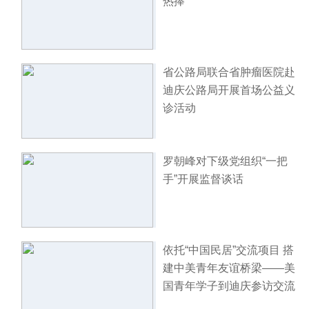
热捧
省公路局联合省肿瘤医院赴
迪庆公路局开展首场公益义
诊活动
罗朝峰对下级党组织“一把
手”开展监督谈话
依托“中国民居”交流项目 搭
建中美青年友谊桥梁——美
国青年学子到迪庆参访交流