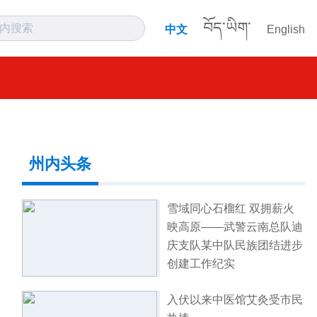
བོད་ཡིག་
中文
English
州内头条
雪域同心石榴红 双拥薪火
映高原——武警云南总队迪
庆支队某中队民族团结进步
创建工作纪实
入伏以来中医馆艾灸受市民