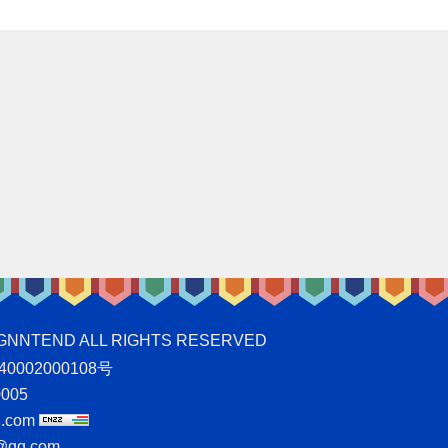
ND ALL RIGHTS RESERVED
0002000108号
005
.com
qq.com