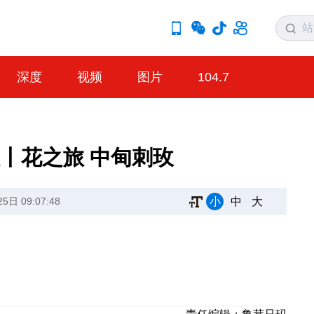
深度
视频
图片
104.7
丨花之旅 中甸刺玫
小
中
大
日 09:07:48