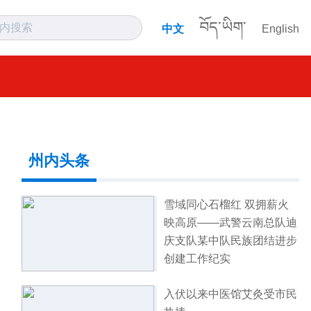
བོད་ཡིག་
中文
English
州内头条
雪域同心石榴红 双拥薪火
映高原——武警云南总队迪
庆支队某中队民族团结进步
创建工作纪实
入伏以来中医馆艾灸受市民