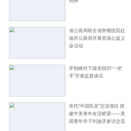
热捧
省公路局联合省肿瘤医院赴
迪庆公路局开展首场公益义
诊活动
罗朝峰对下级党组织“一把
手”开展监督谈话
依托“中国民居”交流项目 搭
建中美青年友谊桥梁——美
国青年学子到迪庆参访交流