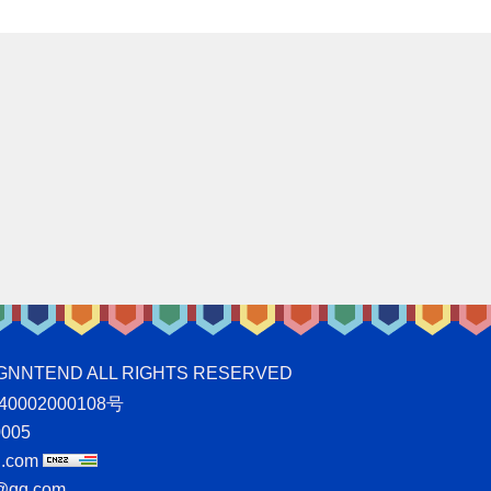
ND ALL RIGHTS RESERVED
0002000108号
005
.com
qq.com