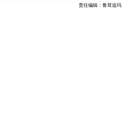
责任编辑：
鲁茸追玛