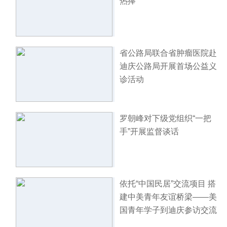
热捧
省公路局联合省肿瘤医院赴
迪庆公路局开展首场公益义
诊活动
罗朝峰对下级党组织“一把
手”开展监督谈话
依托“中国民居”交流项目 搭
建中美青年友谊桥梁——美
国青年学子到迪庆参访交流