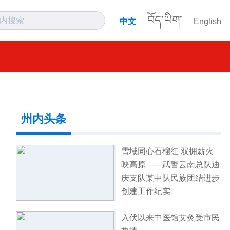
བོད་ཡིག་
中文
English
州内头条
雪域同心石榴红 双拥薪火
映高原——武警云南总队迪
庆支队某中队民族团结进步
创建工作纪实
入伏以来中医馆艾灸受市民