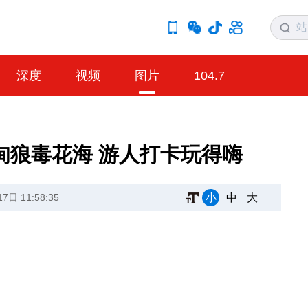
深度
视频
图片
104.7
甸狼毒花海 游人打卡玩得嗨
小
中
大
日 11:58:35