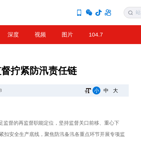
深度
视频
图片
104.7
监督拧紧防汛责任链
小
中
大
8
立足监督的再监督职能定位，坚持监督关口前移、重心下
，紧扣安全生产底线，聚焦防汛备汛各重点环节开展专项监