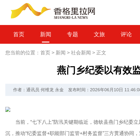
首页
新闻
专题
文旅
评论
您当前的位置：
首页
>
新闻
>
社会新闻
>
正文
燕门乡纪委以有效
作者：通讯员 何维龙 永金
发布时间：2026年06月10日 11:46:0
当前，“七下八上”防汛关键期临近，德钦县燕门乡纪委
沉，推动“纪委监督+职能部门监管+村务监督”三方贯通协同