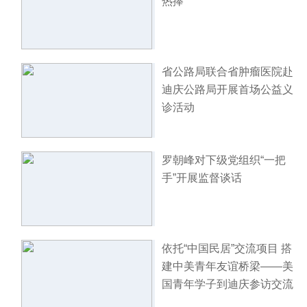
热捧
省公路局联合省肿瘤医院赴
迪庆公路局开展首场公益义
诊活动
罗朝峰对下级党组织“一把
手”开展监督谈话
依托“中国民居”交流项目 搭
建中美青年友谊桥梁——美
国青年学子到迪庆参访交流