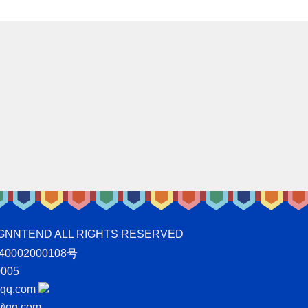
ND ALL RIGHTS RESERVED
0002000108号
005
q.com
qq.com