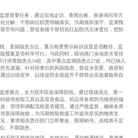
为监督首要任务，通过实地走访、查阅台账、座谈询问等方
细化分解、干部岗位职责明确落实、汛期值班值守、监测预
施落空等问题，督促各级干部切实扛起防汛主体责任，把防
一线、直插隐患点位，重点检查警示标识设置是否醒目、监
避险预案是否科学可行。与此同时，联动燕门乡地质灾害排
累计排查隐患点54处，其中重点监测隐患点27处，均已纳入
管控无遗漏。针对排查出的风险隐患，督促乡党委、政府制
，通过以练促学、以练促防全面提升干部群众应急避险和自
为监督重点，全力筑牢应急保障防线。通过现场清点、逐一
编织袋等抢险工具以及应急食品、药品等各类防汛物资的储
存放、管理和调配流程是否规范。通过严格监督，确保各类
资兜底保障效能，为汛期抢险救援工作提供坚实的物资支
意见，要求相关责任部门立即整改、限期销号。后续将不定
到位、不留隐患。
乡村干部汛期值班值守、在岗在位、通信畅通情况，严肃查