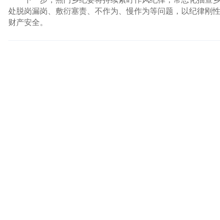
处脱岗漏岗、敷衍塞责、不作为、慢作为等问题，以纪律刚
财产安全。