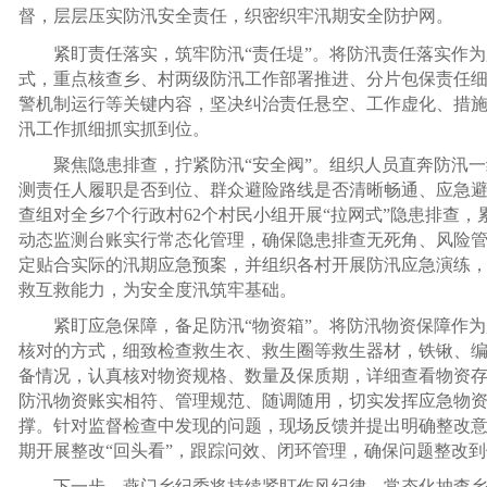
督，层层压实防汛安全责任，织密织牢汛期安全防护网。
紧盯责任落实，筑牢防汛“责任堤”。将防汛责任落实作
式，重点核查乡、村两级防汛工作部署推进、分片包保责任
警机制运行等关键内容，坚决纠治责任悬空、工作虚化、措
汛工作抓细抓实抓到位。
聚焦隐患排查，拧紧防汛“安全阀”。组织人员直奔防汛
测责任人履职是否到位、群众避险路线是否清晰畅通、应急
查组对全乡7个行政村62个村民小组开展“拉网式”隐患排查，
动态监测台账实行常态化管理，确保隐患排查无死角、风险
定贴合实际的汛期应急预案，并组织各村开展防汛应急演练
救互救能力，为安全度汛筑牢基础。
紧盯应急保障，备足防汛“物资箱”。将防汛物资保障作
核对的方式，细致检查救生衣、救生圈等救生器材，铁锹、
备情况，认真核对物资规格、数量及保质期，详细查看物资
防汛物资账实相符、管理规范、随调随用，切实发挥应急物
撑。针对监督检查中发现的问题，现场反馈并提出明确整改
期开展整改“回头看”，跟踪问效、闭环管理，确保问题整改
下一步，燕门乡纪委将持续紧盯作风纪律，常态化抽查