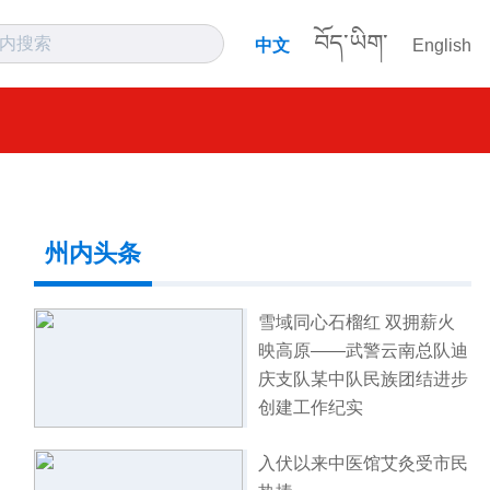
བོད་ཡིག་
中文
English
州内头条
雪域同心石榴红 双拥薪火
映高原——武警云南总队迪
庆支队某中队民族团结进步
创建工作纪实
入伏以来中医馆艾灸受市民