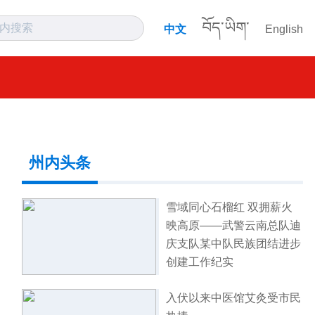
བོད་ཡིག་
中文
English
州内头条
雪域同心石榴红 双拥薪火
映高原——武警云南总队迪
庆支队某中队民族团结进步
创建工作纪实
入伏以来中医馆艾灸受市民