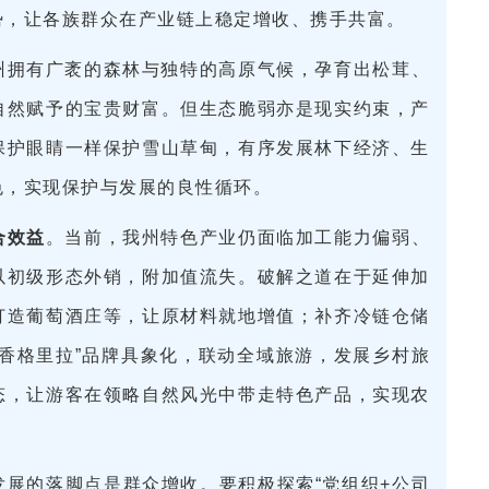
势，让各族群众在产业链上稳定增收、携手共富。
州拥有广袤的森林与独特的高原气候，孕育出松茸、
自然赋予的宝贵财富。但生态脆弱亦是现实约束，产
保护眼睛一样保护雪山草甸，有序发展林下经济、生
色，实现保护与发展的良性循环。
合效益
。当前，我州特色产业仍面临加工能力偏弱、
以初级形态外销，附加值流失。破解之道在于延伸加
打造葡萄酒庄等，让原材料就地增值；补齐冷链仓储
香格里拉”品牌具象化，联动全域旅游，发展乡村旅
态，让游客在领略自然风光中带走特色产品，实现农
发展的落脚点是群众增收。要积极探索“党组织+公司