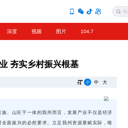
深度
视频
图片
104.7
产业 夯实乡村振兴根基
小
中
大
民族、山区于一体的我州而言，发展产业不仅是经济
村全面振兴的必然要求。立足我州资源禀赋实际，唯