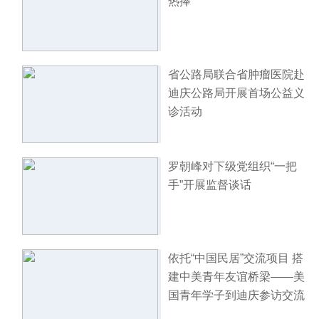
热捧
省公路局联合省肿瘤医院赴
迪庆公路局开展首场公益义
诊活动
罗朝峰对下级党组织“一把
手”开展监督谈话
依托“中国民居”交流项目 搭
建中美青年友谊桥梁——美
国青年学子到迪庆参访交流